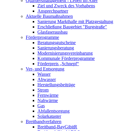
Quartiersmanagement - Leben im Alter
Ziel und Zweck des Vorhabens
Ansprechpartner
Aktuelle Baumaßnahmen
Sanierung Markthalle mit Platzgestaltung
Erschließung Baugebiet "Burgstraße"
Glasfaserausbau
Förderprogramme
Beratungsgutscheine
Sanierungsberatung
Modernisierungsvereinbarung
Kommunale Förderprogramme
Förderpreis „Schnepf“
Ver- und Entsorgung
Wasser
Abwasser
Herstellungsbeiträge
Strom
Fernwärme
Nahwärme
Gas
Abfallentsorgung
Solarkataster
Breitbandverfahren
Breitband-BayGibitR