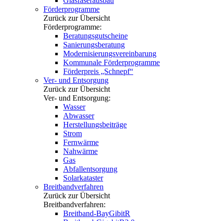
Glasfaserausbau
Förderprogramme
Zurück zur Übersicht
Förderprogramme:
Beratungsgutscheine
Sanierungsberatung
Modernisierungsvereinbarung
Kommunale Förderprogramme
Förderpreis „Schnepf“
Ver- und Entsorgung
Zurück zur Übersicht
Ver- und Entsorgung:
Wasser
Abwasser
Herstellungsbeiträge
Strom
Fernwärme
Nahwärme
Gas
Abfallentsorgung
Solarkataster
Breitbandverfahren
Zurück zur Übersicht
Breitbandverfahren:
Breitband-BayGibitR