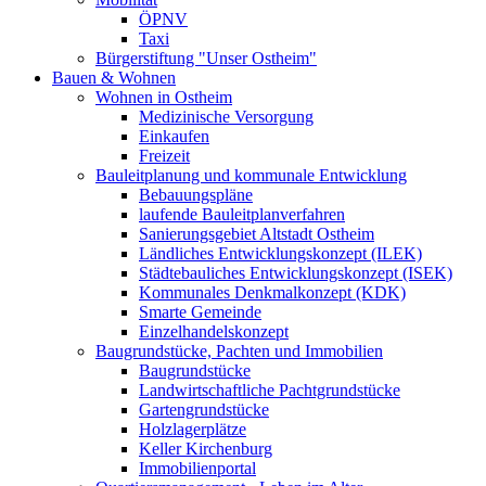
ÖPNV
Taxi
Bürgerstiftung "Unser Ostheim"
Bauen & Wohnen
Wohnen in Ostheim
Medizinische Versorgung
Einkaufen
Freizeit
Bauleitplanung und kommunale Entwicklung
Bebauungspläne
laufende Bauleitplanverfahren
Sanierungsgebiet Altstadt Ostheim
Ländliches Entwicklungskonzept (ILEK)
Städtebauliches Entwicklungskonzept (ISEK)
Kommunales Denkmalkonzept (KDK)
Smarte Gemeinde
Einzelhandelskonzept
Baugrundstücke, Pachten und Immobilien
Baugrundstücke
Landwirtschaftliche Pachtgrundstücke
Gartengrundstücke
Holzlagerplätze
Keller Kirchenburg
Immobilienportal