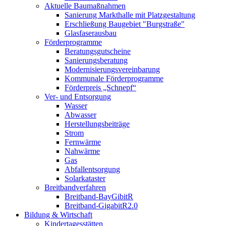
Aktuelle Baumaßnahmen
Sanierung Markthalle mit Platzgestaltung
Erschließung Baugebiet "Burgstraße"
Glasfaserausbau
Förderprogramme
Beratungsgutscheine
Sanierungsberatung
Modernisierungsvereinbarung
Kommunale Förderprogramme
Förderpreis „Schnepf“
Ver- und Entsorgung
Wasser
Abwasser
Herstellungsbeiträge
Strom
Fernwärme
Nahwärme
Gas
Abfallentsorgung
Solarkataster
Breitbandverfahren
Breitband-BayGibitR
Breitband-GigabitR2.0
Bildung & Wirtschaft
Kindertagesstätten