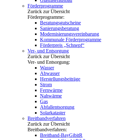
Glasfaserausbau
Förderprogramme
Zurück zur Übersicht
Förderprogramme:
Beratungsgutscheine
Sanierungsberatung
Modernisierungsvereinbarung
Kommunale Förderprogramme
Förderpreis „Schnepf“
Ver- und Entsorgung
Zurück zur Übersicht
Ver- und Entsorgung:
Wasser
Abwasser
Herstellungsbeiträge
Strom
Fernwärme
Nahwärme
Gas
Abfallentsorgung
Solarkataster
Breitbandverfahren
Zurück zur Übersicht
Breitbandverfahren:
Breitband-BayGibitR