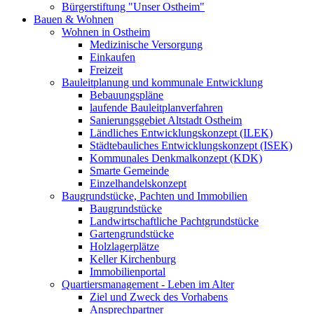
Bürgerstiftung "Unser Ostheim"
Bauen & Wohnen
Wohnen in Ostheim
Medizinische Versorgung
Einkaufen
Freizeit
Bauleitplanung und kommunale Entwicklung
Bebauungspläne
laufende Bauleitplanverfahren
Sanierungsgebiet Altstadt Ostheim
Ländliches Entwicklungskonzept (ILEK)
Städtebauliches Entwicklungskonzept (ISEK)
Kommunales Denkmalkonzept (KDK)
Smarte Gemeinde
Einzelhandelskonzept
Baugrundstücke, Pachten und Immobilien
Baugrundstücke
Landwirtschaftliche Pachtgrundstücke
Gartengrundstücke
Holzlagerplätze
Keller Kirchenburg
Immobilienportal
Quartiersmanagement - Leben im Alter
Ziel und Zweck des Vorhabens
Ansprechpartner