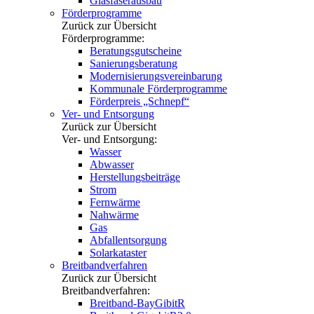
Glasfaserausbau
Förderprogramme
Zurück zur Übersicht
Förderprogramme:
Beratungsgutscheine
Sanierungsberatung
Modernisierungsvereinbarung
Kommunale Förderprogramme
Förderpreis „Schnepf“
Ver- und Entsorgung
Zurück zur Übersicht
Ver- und Entsorgung:
Wasser
Abwasser
Herstellungsbeiträge
Strom
Fernwärme
Nahwärme
Gas
Abfallentsorgung
Solarkataster
Breitbandverfahren
Zurück zur Übersicht
Breitbandverfahren:
Breitband-BayGibitR