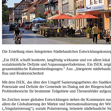
Die Erstellung eines Integrierten Städtebaulichen Entwicklungskonze
„Ein ISEK schafft konkrete, langfristig wirksame und vor allem loka
sozialräumliche Defizite und Anpassungserfodernisse. Ein ISEK zeigt 
gesamtstädtische Rahmenbedingungen.“ Aus: „Integrierte städtebauli
Bau und Reaktorsicherheit
Mit dem ISEK, das über den Umgriff Sanierungsgebietes des Stadtkern
Potenziale und Defizite der Gemeinde im Dialog mit der Bürgerschaft
Problembereiche für bestimmte Teilgebiete und Themenfelder aufgezei
Im Zeichen neuer globalen Entwicklungen stehen die Kommunen nun vo
allem die Globalisierung der Märkte und Internationalisierung der Wi
(„Singularisierung“), soziale Polarisierung, belastete städtebauliche