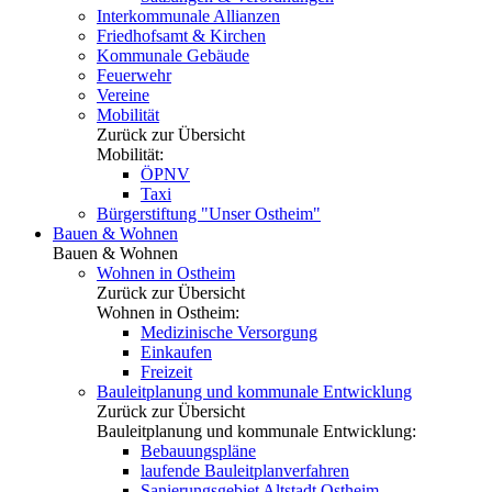
Interkommunale Allianzen
Friedhofsamt & Kirchen
Kommunale Gebäude
Feuerwehr
Vereine
Mobilität
Zurück zur Übersicht
Mobilität:
ÖPNV
Taxi
Bürgerstiftung "Unser Ostheim"
Bauen & Wohnen
Bauen & Wohnen
Wohnen in Ostheim
Zurück zur Übersicht
Wohnen in Ostheim:
Medizinische Versorgung
Einkaufen
Freizeit
Bauleitplanung und kommunale Entwicklung
Zurück zur Übersicht
Bauleitplanung und kommunale Entwicklung:
Bebauungspläne
laufende Bauleitplanverfahren
Sanierungsgebiet Altstadt Ostheim