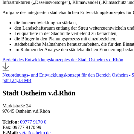
Infrastrukturen („Daseinsvorsorge“), Klimawandel („Klimaschutz und
Aufgabe des integrierten städtebaulichen Entwicklungskonzeptes für 
die Innenentwicklung zu stärken,
den Landschaftsraum entlang der Streu weiterzuentwickeln und
Teilquartiere in der Stadtmitte vertiefend zu betrachten,
die Bürger in den Planungsprozess mit einzubeziehen,
städtebauliche Maßnahmen herauszuarbeiten, die für den Einsat
im Rahmen der Analyse den städtebaulichen Erneuerungsbedar
Bericht des Entwicklungskonzeptes der Stadt Ostheim v.d.Rhön
Neuordnungs- und Entwicklungskonzept für den Bereich Ostheim - 
pdf | 24,33 MB
Stadt Ostheim v.d.Rhön
Marktstraße 24
97645 Ostheim v.d.Rhön
Telefon:
09777 9170 0
Fax
: 09777 9170 99
E-Mail:
vg(at)ostheim.de