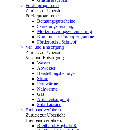
Glasfaserausbau
Förderprogramme
Zurück zur Übersicht
Förderprogramme:
Beratungsgutscheine
Sanierungsberatung
Modernisierungsvereinbarung
Kommunale Förderprogramme
Förderpreis „Schnepf“
Ver- und Entsorgung
Zurück zur Übersicht
Ver- und Entsorgung:
Wasser
Abwasser
Herstellungsbeiträge
Strom
Fernwärme
Nahwärme
Gas
Abfallentsorgung
Solarkataster
Breitbandverfahren
Zurück zur Übersicht
Breitbandverfahren:
Breitband-BayGibitR