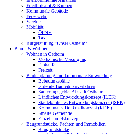
Interkommunale Allianzen
Friedhofsamt & Kirchen
Kommunale Gebäude
Feuerwehr
Vereine
Mobilität
ÖPNV
Taxi
Bürgerstiftung "Unser Ostheim"
Bauen & Wohnen
Wohnen in Ostheim
Medizinische Versorgung
Einkaufen
Freizeit
Bauleitplanung und kommunale Entwicklung
Bebauungspläne
laufende Bauleitplanverfahren
Sanierungsgebiet Altstadt Ostheim
Ländliches Entwicklungskonzept (ILEK)
Städtebauliches Entwicklungskonzept (ISEK)
Kommunales Denkmalkonzept (KDK)
Smarte Gemeinde
Einzelhandelskonzept
Baugrundstücke, Pachten und Immobilien
Baugrundstücke