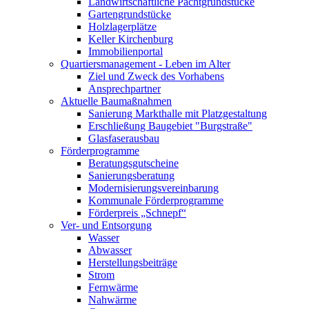
Landwirtschaftliche Pachtgrundstücke
Gartengrundstücke
Holzlagerplätze
Keller Kirchenburg
Immobilienportal
Quartiersmanagement - Leben im Alter
Ziel und Zweck des Vorhabens
Ansprechpartner
Aktuelle Baumaßnahmen
Sanierung Markthalle mit Platzgestaltung
Erschließung Baugebiet "Burgstraße"
Glasfaserausbau
Förderprogramme
Beratungsgutscheine
Sanierungsberatung
Modernisierungsvereinbarung
Kommunale Förderprogramme
Förderpreis „Schnepf“
Ver- und Entsorgung
Wasser
Abwasser
Herstellungsbeiträge
Strom
Fernwärme
Nahwärme