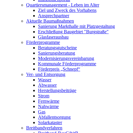
Quartiersmanagement - Leben im Alter
Ziel und Zweck des Vorhabens
Ansprechpartner
Aktuelle Baumaßnahmen
Sanierung Markthalle mit Platzgestaltung
Erschließung Baugebiet "Burgstraße"
Glasfaserausbau
Förderprogramme
Beratungsgutscheine
Sanierungsberatung
Modernisierungsvereinbarung
Kommunale Förderprogramme
Förderpreis „Schnepf“
Ver- und Entsorgung
Wasser
Abwasser
Herstellungsbeiträge
Strom
Fernwärme
Nahwärme
Gas
Abfallentsorgung
Solarkataster
Breitbandverfahren