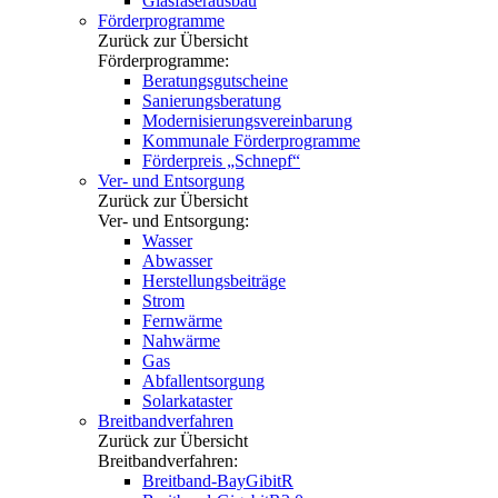
Glasfaserausbau
Förderprogramme
Zurück zur Übersicht
Förderprogramme:
Beratungsgutscheine
Sanierungsberatung
Modernisierungsvereinbarung
Kommunale Förderprogramme
Förderpreis „Schnepf“
Ver- und Entsorgung
Zurück zur Übersicht
Ver- und Entsorgung:
Wasser
Abwasser
Herstellungsbeiträge
Strom
Fernwärme
Nahwärme
Gas
Abfallentsorgung
Solarkataster
Breitbandverfahren
Zurück zur Übersicht
Breitbandverfahren:
Breitband-BayGibitR