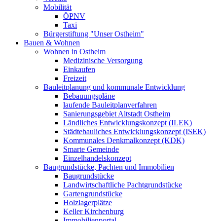
Mobilität
ÖPNV
Taxi
Bürgerstiftung "Unser Ostheim"
Bauen & Wohnen
Wohnen in Ostheim
Medizinische Versorgung
Einkaufen
Freizeit
Bauleitplanung und kommunale Entwicklung
Bebauungspläne
laufende Bauleitplanverfahren
Sanierungsgebiet Altstadt Ostheim
Ländliches Entwicklungskonzept (ILEK)
Städtebauliches Entwicklungskonzept (ISEK)
Kommunales Denkmalkonzept (KDK)
Smarte Gemeinde
Einzelhandelskonzept
Baugrundstücke, Pachten und Immobilien
Baugrundstücke
Landwirtschaftliche Pachtgrundstücke
Gartengrundstücke
Holzlagerplätze
Keller Kirchenburg
Immobilienportal